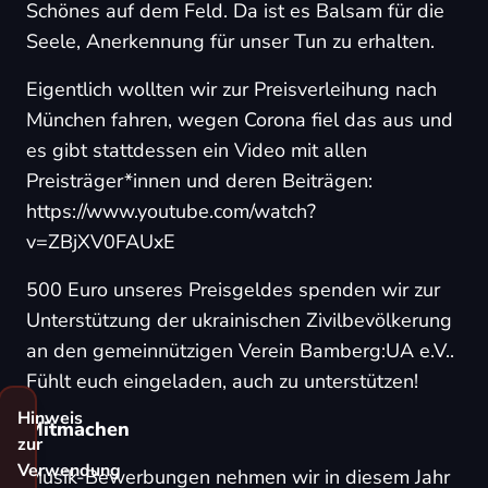
Schönes auf dem Feld. Da ist es Balsam für die
Seele, Anerkennung für unser Tun zu erhalten.
Eigentlich wollten wir zur Preisverleihung nach
München fahren, wegen Corona fiel das aus und
es gibt stattdessen ein Video mit allen
Preisträger*innen und deren Beiträgen:
https://www.youtube.com/watch?
v=ZBjXV0FAUxE
500 Euro unseres Preisgeldes spenden wir zur
Unterstützung der ukrainischen Zivilbevölkerung
an den gemeinnützigen Verein
Bamberg:UA e.V.
.
Fühlt euch eingeladen, auch zu unterstützen!
Hinweis
Mitmachen
zur
Verwendung
Musik-Bewerbungen nehmen wir in diesem Jahr