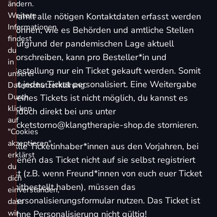
ändern.
Weitere
Damit alle nötigen Kontaktdaten erfasst werden
Informationen
können, wie es Behörden und amtliche Stellen
findest
aufgrund der pandemischen Lage aktuell
du
vorschreiben, kann pro Besteller*in und
in
Bestellung nur ein Ticket gekauft werden. Somit
unserer
ist jedes Ticket personalisiert. Eine Weitergabe
Datenschutzerklärung.
Durch
deines Tickets ist nicht möglich, du kannst es
klicken
jedoch direkt bei uns unter
auf
ticketstorno@klangtherapie-shop.de
stornieren.
"Cookies
akzeptieren"
Alle Ticketinhaber*innen aus den Vorjahren, bei
erklärst
denen das Ticket nicht auf sie selbst registriert
du
ist (z.B. wenn Freund*innen von euch euer Ticket
dich
mitbestellt haben), müssen das
einverstanden,
Personalisierungsformular
nutzen. Das Ticket ist
dass
wir
ohne Personalisierung nicht gültig!