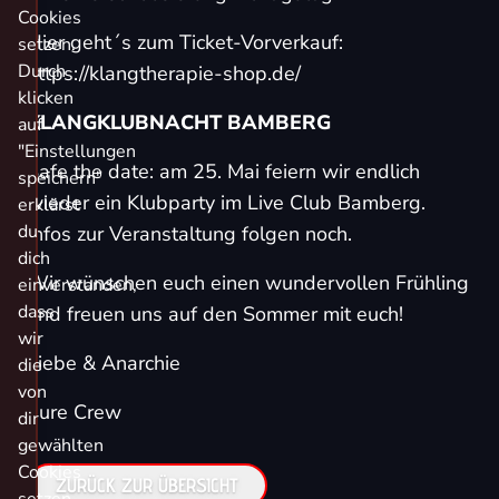
Cookies
Hier geht´s zum Ticket-Vorverkauf:
setzen.
Durch
https://klangtherapie-shop.de/
klicken
KLANGKLUBNACHT BAMBERG
auf
"Einstellungen
Safe the date: am 25. Mai feiern wir endlich
speichern"
wieder ein Klubparty im Live Club Bamberg.
erklärst
du
Infos zur Veranstaltung folgen noch.
dich
Wir wünschen euch einen wundervollen Frühling
einverstanden,
dass
und freuen uns auf den Sommer mit euch!
wir
Liebe & Anarchie
die
von
Eure Crew
dir
gewählten
Cookies
ZURÜCK ZUR ÜBERSICHT