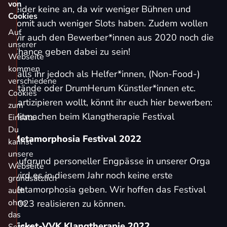
von
leider keine an, da wir weniger Bühnen und
Cookies
somit auch weniger Slots haben. Zudem wollen
Auf
wir auch den Bewerber*innen aus 2020 noch die
unserer
Chance geben dabei zu sein!
Webseite
kommen
Falls ihr jedoch als Helfer*innen, (Non-Food-)
verschiedene
Stände oder DrumHerum Künstler*innen etc.
Cookies
partizipieren wollt, könnt ihr euch hier bewerben:
zum
Mitmachen beim Klangtherapie Festival
Einsatz.
Du
Metamorphosia Festival 2022
kannst
unsere
Aufgrund personeller Engpässe in unserer Orga
Webseite
wird es in diesem Jahr noch keine erste
grundsätzlich
Metamorphosia geben. Wir hoffen das Festival
auch
ohne
2023 realisieren zu können.
das
Ticket-VVK Klangtherapie 2022