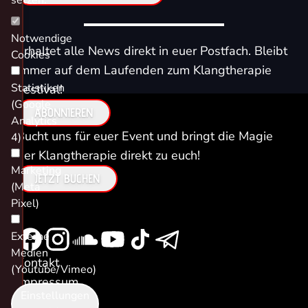
setzen.
Notwendige
Erhaltet alle News direkt in euer Postfach. Bleibt
Cookies
immer auf dem Laufenden zum Klangtherapie
Statistiken
Festival!
(Google
ABONNIEREN
Analytics
Bucht uns für euer Event und bringt die Magie
4)
der Klangtherapie direkt zu euch!
Marketing
JETZT BUCHEN
(Meta
Pixel)
Externe
Medien
Kontakt
(Youtube/Vimeo)
Impressum
Einstellungen
Datenschutz