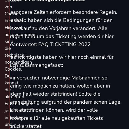
Setzen
von
Besondere Zeiten erfordern besondere Regeln.
Cookies
Deshalb haben sich die Bedingungen für den
besuchen.
Hiervon
Ticketkauf zu den Vorjahren verändert. Alle
ausgenommen
Fragen rund um das Ticketing werden dir hier
sind
beantwortet:
FAQ TICKETING 2022
die
technisch
Das wichtigste haben wir hier noch einmal für
notwendigen
euch zusammengefasst:
Cookies.
Du
Wir versuchen notwendige Maßnahmen so
kannst
gering wie möglich zu halten, wollen aber in
die
jedem Fall wieder stattfinden! Sollte die
aktuellen
Veranstaltung aufgrund der pandemischen Lage
Einstellungen
nicht stattfinden können, wird der volle
jederzeit
einsehen
Ticketpreis für alle neu gekauften Tickets
und
zurückerstattet.