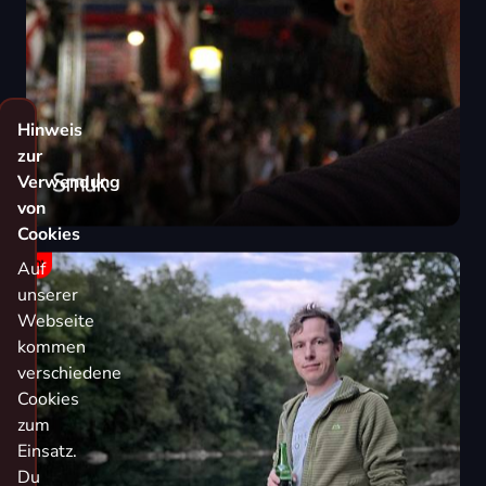
Hinweis
zur
Smuk
Verwendung
von
Cookies
DJ
Auf
unserer
Webseite
kommen
verschiedene
Cookies
zum
Einsatz.
Du