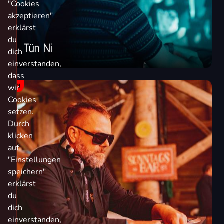
"Cookies
akzeptieren"
erklärst
du
Tün Ni
dich
einverstanden,
dass
DJ
wir
Cookies
setzen.
Durch
klicken
auf
"Einstellungen
speichern"
erklärst
du
dich
einverstanden,