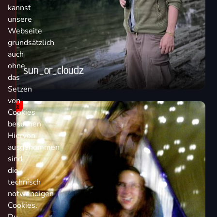
kannst
unsere
Webseite
grundsätzlich
auch
ohne
sun_or_cloudz
das
Setzen
von
DJ
Cookies
besuchen.
Hiervon
ausgenommen
sind
die
technisch
notwendigen
Cookies.