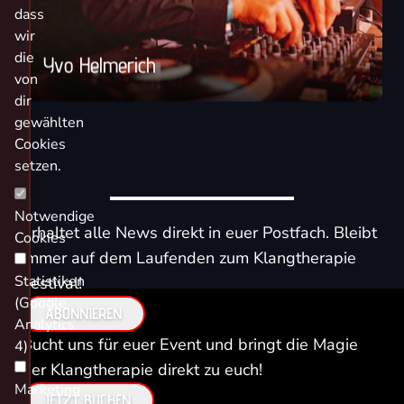
dass
wir
die
Yvo Helmerich
von
dir
gewählten
Cookies
setzen.
Notwendige
Erhaltet alle News direkt in euer Postfach. Bleibt
Cookies
immer auf dem Laufenden zum Klangtherapie
Statistiken
Festival!
(Google
ABONNIEREN
Analytics
Bucht uns für euer Event und bringt die Magie
4)
der Klangtherapie direkt zu euch!
Marketing
JETZT BUCHEN