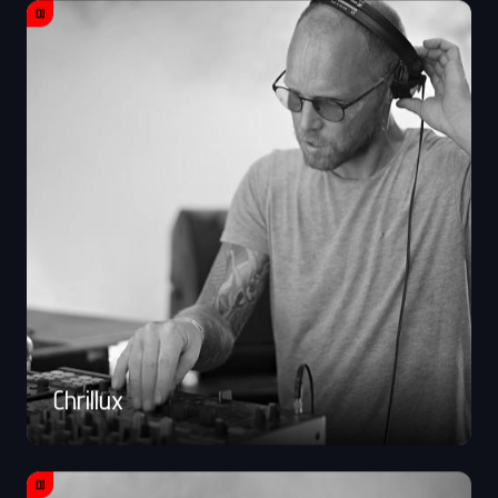
DJ
Chrillux
DJ