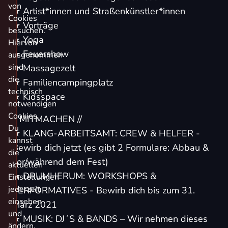
von
★ Artist*innen und Straßenkünstler*innen
Cookies
★ Vorträge
besuchen.
★ Yoga
Hiervon
★ Feuershow
ausgenommen
sind
★ Massagezelt
die
★ Familiencampingplatz
technisch
★ Kidsspace
notwendigen
Cookies.
// MITMACHEN //
Du
★
KLANG-ARBEITSAMT: CREW & HELFER
-
kannst
Bewirb dich jetzt (es gibt 2 Formulare: Abbau &
die
vor/während dem Fest)
aktuellen
★
DRUMHERUM: WORKSHOPS &
Einstellungen
jederzeit
PERFORMATIVES
- Bewirb dich bis zum 31.
einsehen
März 2021
und
★ MUSIK: DJ´S & BANDS – Wir nehmen dieses
ändern.