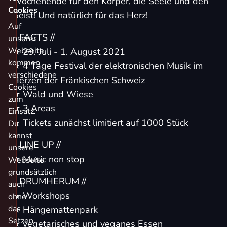
Wochenende für den Körper, die Seele und den
Cookies
Geist! Und natürlich für das Herz!
Auf
// FACTS //
unserer
Webseite
★ 29. Juli - 1. August 2021
kommen
★ 4 Tage Festival der elektronischen Musik im
verschiedene
Herzen der Fränkischen Schweiz
Cookies
★ Wald und Wiese
zum
★ 3 Areas
Einsatz.
★ Tickets zunächst limitiert auf 1000 Stück
Du
kannst
// LINE UP //
unsere
★ Music non stop
Webseite
grundsätzlich
// DRUMHERUM //
auch
★ Workshops
ohne
das
★ Hängemattenpark
Setzen
★ vegetarisches und veganes Essen