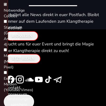
Notwendige
Erhaltet alle News direkt in euer Postfach. Bleibt
Cookies
immer auf dem Laufenden zum Klangtherapie
Statistiken
Festival!
(Google
ABONNIEREN
Analytics
Bucht uns für euer Event und bringt die Magie
4)
der Klangtherapie direkt zu euch!
Marketing
JETZT BUCHEN
(Meta
Pixel)
Externe
Medien
Kontakt
(Youtube/Vimeo)
Impressum
Einstellungen
Datenschutz
speichern