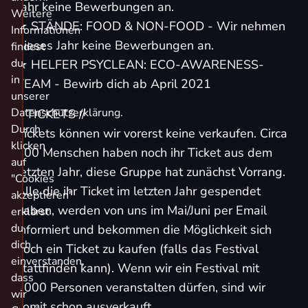
Jahr keine Bewerbungen an.
Weitere
★ STÄNDE: FOOD & NON-FOOD - Wir nehmen
Informationen
dieses Jahr keine Bewerbungen an.
findest
du
★
HELFER PSYCLEAN: ECO-AWARENESS-
in
TEAM
- Bewirb dich ab April 2021
unserer
Datenschutzerklärung.
// TICKETS //
Durch
Tickets können wir vorerst keine verkaufen. Circa
klicken
900 Menschen haben noch ihr Ticket aus dem
auf
letzten Jahr, diese Gruppe hat zunächst Vorrang.
"Cookies
Alle die ihr Ticket im letzten Jahr gespendet
akzeptieren"
haben, werden von uns im Mai/Juni per Email
erklärst
du
informiert und bekommen die Möglichkeit sich
dich
noch ein Ticket zu kaufen (falls das Festival
einverstanden,
stattfinden kann). Wenn wir ein Festival mit
dass
1000 Personen veranstalten dürfen, sind wir
wir
somit schon ausverkauft.