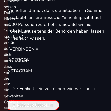
Cookies
setzen.
Wir hoffen darauf, dass die Situation im Sommer
Durch
es erlaubt, unsere Besucher*innenkapazität auf
klicken
2000 Personen zu erhöhen. Sobald wir hier
auf
"Einstellungen
grünes Licht seitens der Behörden haben, lassen
speichern"
wir es euch wissen.
erklärst
du
// VERBINDEN //
dich
FACEBOOK
einverstanden,
dass
INSTAGRAM
wir
die
von
++Die Freiheit sein zu können wie wir sind++
dir
gewählten
Cookies
ZURÜCK ZUR ÜBERSICHT
setzen.