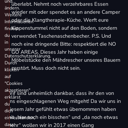
und
überlebt. Nehmt noch verzehrbares Essen
ändern.
wieder mit oder spendet es an andere Camper
Weitere
oder die Klangtherapie-Küche. Werft eure
Informationen
Kippenstummel nicht auf den Boden, sondern
findest
du
verwendet Taschenaschenbecher. P.S. Und
in
noch eine dringende Bitte: respektiert die NO
unserer
GO AREAS. Dieses Jahr haben einige
Datenschutzerklärung.
Möbelstücke den Mähdrescher unseres Bauern
Durch
zerstört. Muss doch nicht sein.
klicken
auf
"Cookies
akzeptieren"
Wir sind unheimlich dankbar, dass ihr den von
erklärst
uns eingeschlagenen Weg mitgeht! Da wir uns in
du
diesem Jahr gefühlt etwas übernommen haben
dich
mit „hier noch ein bisschen“ und „da noch etwas
einverstanden,
dass
mehr“ wollen wir in 2017 einen Gang