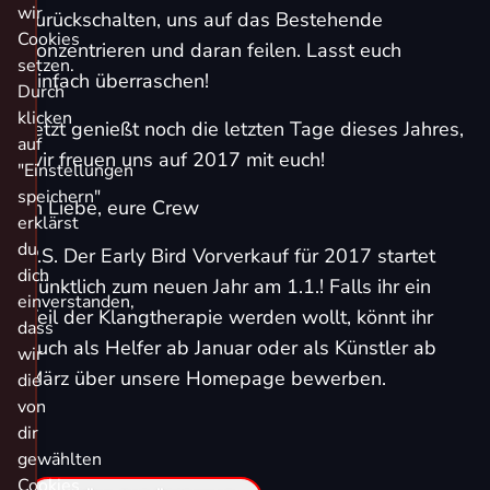
wir
zurückschalten, uns auf das Bestehende
Cookies
konzentrieren und daran feilen. Lasst euch
setzen.
einfach überraschen!
Durch
klicken
Jetzt genießt noch die letzten Tage dieses Jahres,
auf
wir freuen uns auf 2017 mit euch!
"Einstellungen
speichern"
In Liebe, eure Crew
erklärst
du
P.S. Der Early Bird Vorverkauf für 2017 startet
dich
pünktlich zum neuen Jahr am 1.1.! Falls ihr ein
einverstanden,
Teil der Klangtherapie werden wollt, könnt ihr
dass
euch als Helfer ab Januar oder als Künstler ab
wir
März über unsere Homepage bewerben.
die
von
dir
gewählten
Cookies