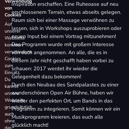
Verwendung
Inspiration erschaffen. Eine Ruheoase auf neu
von
erschlossenem Terrain, etwas abseits gelegen.
Cookies
Raum sich bei einer Massage verwöhnen zu
Auf
lassen, sich in Workshops auszuprobieren oder
unserer
neuen Input bei einem Vortrag mitzunehmen!
Webseite
Das Programm wurde mit großem Interesse
kommen
verschiedene
von euch angenommen. An alle, die es in
Cookies
diesem Jahr nicht geschafft haben vorbei zu
zum
schauen: 2017 werdet ihr wieder die
Einsatz.
Gelegenheit dazu bekommen!
Du
Durch den Neubau des Sandpalastes zu einer
kannst
wunderschönen Open Air Bühne, haben wir
unsere
Webseite
wieder den perfekten Ort, um Bands in das
grundsätzlich
Programm zu integrieren. Somit können wir ein
auch
Musikprogramm kreieren, das euch alle
ohne
glücklich macht!
das