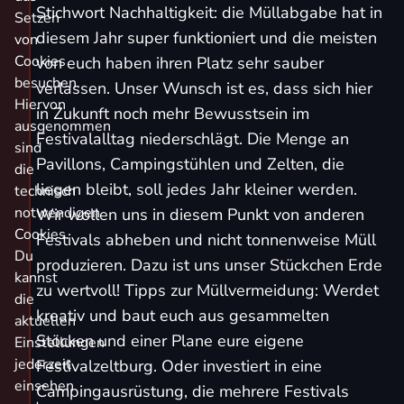
Stichwort Nachhaltigkeit: die Müllabgabe hat in
Setzen
diesem Jahr super funktioniert und die meisten
von
Cookies
von euch haben ihren Platz sehr sauber
besuchen.
verlassen. Unser Wunsch ist es, dass sich hier
Hiervon
in Zukunft noch mehr Bewusstsein im
ausgenommen
Festivalalltag niederschlägt. Die Menge an
sind
Pavillons, Campingstühlen und Zelten, die
die
liegen bleibt, soll jedes Jahr kleiner werden.
technisch
notwendigen
Wir wollen uns in diesem Punkt von anderen
Cookies.
Festivals abheben und nicht tonnenweise Müll
Du
produzieren. Dazu ist uns unser Stückchen Erde
kannst
zu wertvoll! Tipps zur Müllvermeidung: Werdet
die
kreativ und baut euch aus gesammelten
aktuellen
Stöcken und einer Plane eure eigene
Einstellungen
jederzeit
Festivalzeltburg. Oder investiert in eine
einsehen
Campingausrüstung, die mehrere Festivals