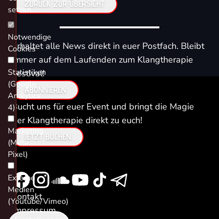
ZURÜCK ZUR ÜBERSICHT
setzen.
Notwendige
Erhaltet alle News direkt in euer Postfach. Bleibt
Cookies
immer auf dem Laufenden zum Klangtherapie
Statistiken
Festival!
(Google
ABONNIEREN
Analytics
Bucht uns für euer Event und bringt die Magie
4)
der Klangtherapie direkt zu euch!
Marketing
JETZT BUCHEN
(Meta
Pixel)
Externe
Medien
Kontakt
(Youtube/Vimeo)
Impressum