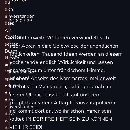
du
dich
einverstanden,
26.07.23
dass
wir
Cookies
Seit mittlerweile 20 Jahren verwandelt sich
setzen.
unser Acker in eine Spielwiese der unendlichen
Durch
Möglichkeiten. Tausend Ideen werden an diesem
klicken
Wochenende endlich Wirklichkeit und lassen
auf
unseren Traum unter fränkischem Himmel
"Einstellungen
aufleben! Abseits des Kommerzes, meilenweit
speichern"
erklärst
entfernt vom Mainstream, dafür ganz nah an
du
unserer Utopie. Lasst euch auf unserem
dich
Spielplatz aus dem Alltag herauskatapultieren
einverstanden,
und kommt dort an, wo ihr schon immer sein
dass
wolltet: IN DER FREIHEIT SEIN ZU KÖNNEN
wir
WIE IHR SEID!
die