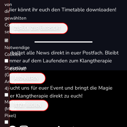
von
Hier könnt ihr euch den Timetable downloaden!
dir
gewählten
Cookies
ZURÜCK ZUR ÜBERSICHT
setzen.
Notwendige
Erhaltet alle News direkt in euer Postfach. Bleibt
Cookies
immer auf dem Laufenden zum Klangtherapie
Statistiken
Festival!
(Google
ABONNIEREN
Analytics
Bucht uns für euer Event und bringt die Magie
4)
der Klangtherapie direkt zu euch!
Marketing
JETZT BUCHEN
(Meta
Pixel)