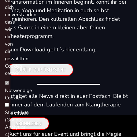
du
Transformation im Inneren beginnt, könnt ihr bei
dich
Tanz, Yoga und Meditation in euch selbst
einverstanden,
hineinhören. Den kulturellen Abschluss findet
dass
das Ganze in einem kleinen aber feinen
wir
Theaterprogramm.
die
von
Zum Download geht´s hier entlang.
dir
gewählten
Cookies
ZURÜCK ZUR ÜBERSICHT
setzen.
Notwendige
Erhaltet alle News direkt in euer Postfach. Bleibt
Cookies
immer auf dem Laufenden zum Klangtherapie
Statistiken
Festival!
(Google
ABONNIEREN
Analytics
Bucht uns für euer Event und bringt die Magie
4)