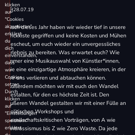
klicken
28.07.19
auf
"Cookies
akzeptieren"
Auch dieses Jahr haben wir wieder tief in unsere
erklärst
Trickkiste gegriffen und keine Kosten und Mühen
du
gescheut, um euch wieder ein unvergessliches
dich
Erlebnis zu bereiten. Was erwartet euch? Wie
einverstanden,
immer eine Musikauswahl von Künstler*innen,
dass
die eine einzigartige Atmosphäre kreieren, in der
wir
Cookies
wir uns verlieren und abtauchen können.
setzen.
Außerdem möchten wir mit euch den Wandel
Durch
gestalten, für den es höchste Zeit ist. Den
klicken
äußeren Wandel gestalten wir mit einer Fülle an
auf
politischen Workshops und
"Einstellungen
gesellschaftskritischen Vorträgen, von A wie
speichern"
erklärst
Antirassismus bis Z wie Zero Waste. Da jede