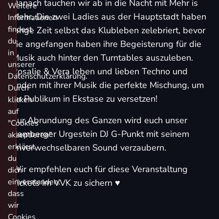
Danach tauchen wir ab in die Nacht mit Mehr is
Weitere
Mehr. Die zwei Ladies aus der Hauptstadt haben
Informationen
findest
lange Zeit selbst das Klubleben zelebriert, bevor
du
sie angefangen haben ihre Begeisterung für die
in
Musik auch hinter den Turntables auszuleben.
unserer
Rosalie & Vera leben und lieben Techno und
Datenschutzerklärung.
finden mit ihrer Musik die perfekte Mischung, um
Durch
ihr Publikum in Ekstase zu versetzen!
klicken
auf
Zur Abrundung des Ganzen wird euch unser
"Cookies
Bamberger Urgestein DJ G-Punkt mit seinem
akzeptieren"
erklärst
unverwechselbaren Sound verzaubern.
du
Wir empfehlen euch für diese Veranstaltung
dich
einverstanden,
Tickets im VVK zu sichern ♥
dass
wir
Cookies