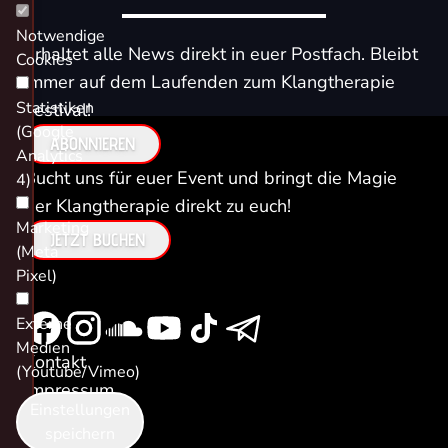
Notwendige
Erhaltet alle News direkt in euer Postfach. Bleibt
Cookies
immer auf dem Laufenden zum Klangtherapie
Statistiken
Festival!
(Google
ABONNIEREN
Analytics
Bucht uns für euer Event und bringt die Magie
4)
der Klangtherapie direkt zu euch!
Marketing
JETZT BUCHEN
(Meta
Pixel)
Externe
Medien
Kontakt
(Youtube/Vimeo)
Impressum
Einstellungen
Datenschutz
speichern
AGB