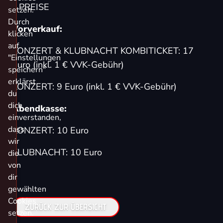
// PREISE
setzen.
Durch
Vorverkauf:
klicken
auf
KONZERT & KLUBNACHT KOMBITICKET:
17
"Einstellungen
Euro (inkl. 1 € VVK-Gebühr)
speichern"
erklärst
KONZERT
: 9 Euro (inkl. 1 € VVK-Gebühr)
du
dich
Abendkasse:
einverstanden,
dass
KONZERT: 10 Euro
wir
KLUBNACHT: 10 Euro
die
von
dir
gewählten
Cookies
ZURÜCK ZUR ÜBERSICHT
setzen.