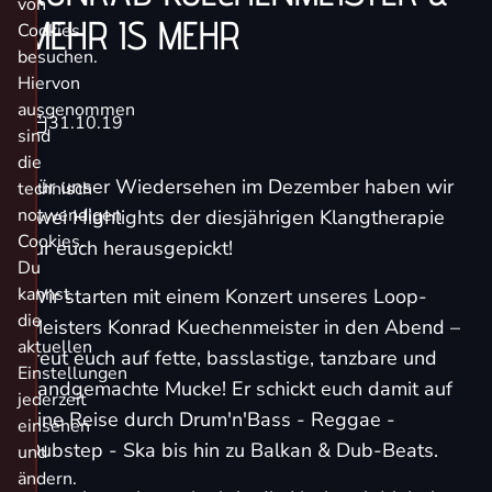
von
MEHR IS MEHR
Cookies
besuchen.
Hiervon
ausgenommen
31.10.19
sind
die
Für unser Wiedersehen im Dezember haben wir
technisch
notwendigen
zwei Highlights der diesjährigen Klangtherapie
Cookies.
für euch herausgepickt!
Du
kannst
Wir starten mit einem Konzert unseres Loop-
die
Meisters Konrad Kuechenmeister in den Abend –
aktuellen
freut euch auf fette, basslastige, tanzbare und
Einstellungen
handgemachte Mucke! Er schickt euch damit auf
jederzeit
eine Reise durch Drum'n'Bass - Reggae -
einsehen
Dubstep - Ska bis hin zu Balkan & Dub-Beats.
und
ändern.