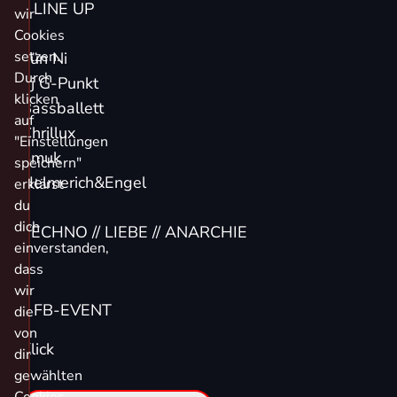
// LINE UP
wir
Cookies
setzen.
Tün Ni
Durch
dj G-Punkt
klicken
Bassballett
auf
Chrillux
"Einstellungen
Smuk
speichern"
Helmerich&Engel
erklärst
du
dich
TECHNO // LIEBE // ANARCHIE
einverstanden,
dass
wir
// FB-EVENT
die
von
Klick
dir
gewählten