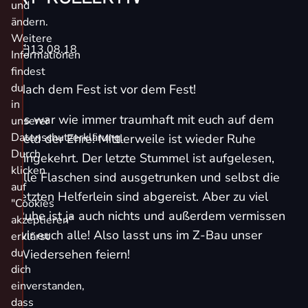
und
ändern.
Weitere
13.08.18
Informationen
findest
du
Nach dem Fest ist vor dem Fest!
in
Es war wie immer traumhaft mit euch auf dem
unserer
Datenschutzerklärung.
Feld der Ehre! Mittlerweile ist wieder Ruhe
Durch
eingekehrt. Der letzte Stummel ist aufgelesen,
klicken
alle Flaschen sind ausgetrunken und selbst die
auf
letzten Helferlein sind abgereist. Aber zu viel
"Cookies
Ruhe ist ja auch nichts und außerdem vermissen
akzeptieren"
wir euch alle! Also lasst uns im Z-Bau unser
erklärst
du
Wiedersehen feiern!
dich
einverstanden,
dass