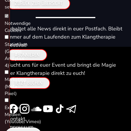
Cookies
ZURÜCK ZUR ÜBERSICHT
setzen.
Notwendige
Erhaltet alle News direkt in euer Postfach. Bleibt
Cookies
immer auf dem Laufenden zum Klangtherapie
Statistiken
Festival!
(Google
ABONNIEREN
Analytics
Bucht uns für euer Event und bringt die Magie
4)
der Klangtherapie direkt zu euch!
Marketing
JETZT BUCHEN
(Meta
Pixel)
Externe
Medien
Kontakt
(Youtube/Vimeo)
Impressum