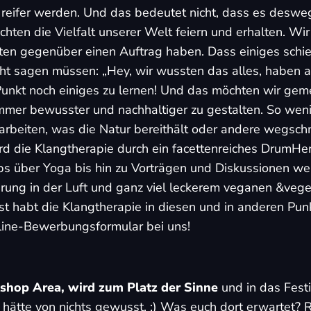
 reifer werden. Und das bedeutet nicht, dass es deswe
chten die Vielfalt unserer Welt feiern und erhalten. W
en gegenüber einen Auftrag haben. Dass einiges schief
cht sagen müssen: „Hey, wir wussten das alles, haben 
Punkt noch einiges zu lernen! Und das möchten wir gem
immer bewusster und nachhaltiger zu gestalten. So wen
 arbeiten, was die Natur bereithält oder andere wegs
rd die Klangtherapie durch ein facettenreiches Drum
hops über Yoga bis hin zu Vorträgen und Diskussionen 
lärung in der Luft und ganz viel leckerem veganen &veg
ust habt die Klangtherapie in diesen und in anderen Pun
line-Bewerbungsformular
bei uns!
hop Area, wird zum Platz der Sinne
und in das Festi
 hätte von nichts gewusst. :) Was euch dort erwartet?