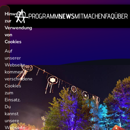
Hinweis
PROGRAMM
NEWS
MITMACHEN
FAQ
ÜBER
zur
Verwendung
von
Cookies
Auf
unserer
Webseite
kommen
verschiedene
Cookies
zum
Einsatz.
Du
kannst
unsere
Webseite