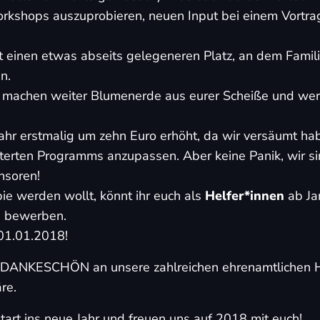
orkshops auszuprobieren, neuen Input bei einem Vortra
einen etwas abseits gelegeneren Platz, an dem Famil
n.
 machen weiter Blumenerde aus eurer Scheiße und we
ahr erstmalig um zehn Euro erhöht, da wir versäumt ha
terten Programms anzupassen. Aber keine Panik, wir si
nsoren!
apie werden wollt, könnt ihr euch als
Helfer*innen
ab Ja
e
bewerben
.
01.01.2018!
es DANKESCHÖN an unsere zahlreichen ehrenamtlichen He
re.
art ins neue Jahr und freuen uns auf 2018 mit euch!