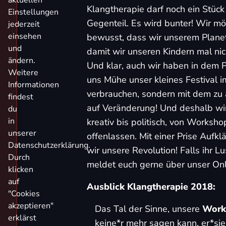
aktuellen
Klangtherapie darf noch ein Stück
Einstellungen
Gegenteil. Es wird bunter! Wir mö
jederzeit
einsehen
bewusst, dass wir unserem Planet
und
damit wir unseren Kindern mal ni
ändern.
Und klar, auch wir haben in dem 
Weitere
uns Mühe unser kleines Festival 
Informationen
verbrauchen, sondern mit dem zu
findest
auf Veränderung! Und deshalb wi
du
in
kreativ bis politisch, von Works
unserer
offenlassen. Mit einer Prise Aufk
Datenschutzerklärung.
wir unsere Revolution! Falls ihr L
Durch
meldet euch gerne über unser
On
klicken
auf
Ausblick Klangtherapie 2018:
"Cookies
akzeptieren"
Das Tal der Sinne, unsere
Works
erklärst
keine*r mehr sagen kann, er*sie