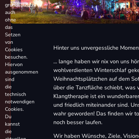
grundsätzlich
auch
ohne
das
Setzen
von
Hinter uns unvergessliche Momen
Cookies
besuchen.
... lange haben wir nix von uns hö
Hiervon
wohlverdienten Winterschlaf geke
ausgenommen
Weihnachtsplätzchen auf dem Sof
sind
die
über die Tanzfläche schiebt, was 
technisch
Klangtherapie ist ein wunderbare
notwendigen
und friedlich miteinander sind. Un
Cookies.
wahr geworden! Das finden wir to
Du
noch besser laufen.
kannst
die
Wir haben Wünsche, Ziele, Visionen