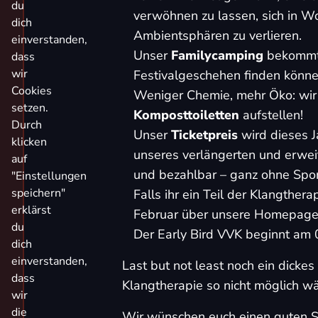
du
verwöhnen zu lassen, sich in W
dich
Ambientsphären zu verlieren.
einverstanden,
Unser
Familycamping
bekommt 
dass
wir
Festivalgeschehen finden könne
Cookies
Weniger Chemie, mehr Öko: wir
setzen.
Komposttoiletten
aufstellen!
Durch
Unser
Ticketpreis
wird dieses J
klicken
unseres verlängerten und erwei
auf
und bezahlbar – ganz ohne Spo
"Einstellungen
speichern"
Falls ihr ein Teil der Klangther
erklärst
Februar über unsere Homepag
du
Der
Early Bird VVK
beginnt am 
dich
einverstanden,
Last but not least noch ein dick
dass
Klangtherapie so nicht möglich wä
wir
die
Wir wünschen euch einen guten St