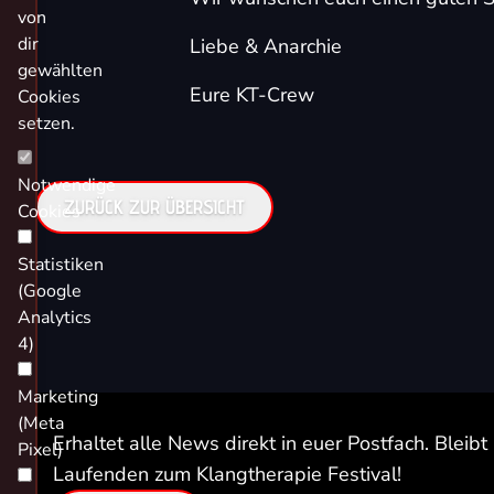
von
dir
Liebe & Anarchie
gewählten
Eure KT-Crew
Cookies
setzen.
Notwendige
ZURÜCK ZUR ÜBERSICHT
Cookies
Statistiken
(Google
Analytics
4)
Marketing
(Meta
Erhaltet alle News direkt in euer Postfach. Bleib
Pixel)
Laufenden zum Klangtherapie Festival!