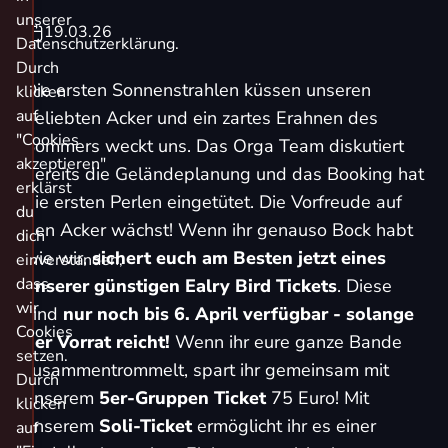
unserer
19.03.26
Datenschutzerklärung.
Durch
Die ersten Sonnenstrahlen küssen unseren
klicken
auf
geliebten Acker und ein zartes Erahnen des
"Cookies
Sommers weckt uns. Das Orga Team diskutiert
akzeptieren"
bereits die Geländeplanung und das Booking hat
erklärst
die ersten Perlen eingetütet. Die Vorfreude auf
du
den Acker wächst! Wenn ihr genauso Bock habt
dich
wie wir,
sichert euch am Besten jetzt eines
einverstanden,
dass
unserer günstigen Ealry Bird Tickets
.
Diese
wir
sind
nur noch bis 6. April verfügbar - solange
Cookies
der Vorrat reicht!
Wenn ihr eure ganze Bande
setzen.
zusammentrommelt, spart ihr gemeinsam mit
Durch
unserem
5er-Gruppen Ticket
75 Euro! Mit
klicken
unserem
Soli-Ticket
ermöglicht ihr es einer
auf