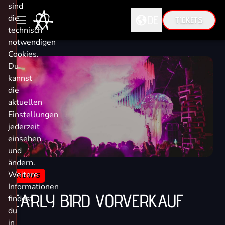
sind
die
DE
TICKETS
technisch
notwendigen
DE
Cookies.
Du
EN
kannst
die
aktuellen
Einstellungen
jederzeit
einsehen
und
ändern.
Weitere
NEWS
Informationen
EARLY BIRD VORVERKAUF
findest
du
in