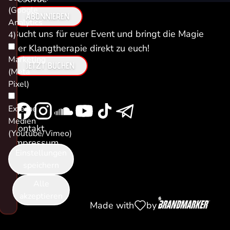
(Google
ABONNIEREN
Analytics
Bucht uns für euer Event und bringt die Magie
4)
der Klangtherapie direkt zu euch!
Marketing
JETZT BUCHEN
(Meta
Pixel)
Externe
Medien
Kontakt
(Youtube/Vimeo)
Impressum
Einstellungen
Datenschutz
speichern
AGB
Alle
Cookies
akzeptieren
Made with
by