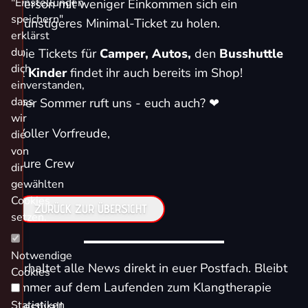
"Einstellungen
Person mit weniger Einkommen sich ein
speichern"
günstigeres Minimal-Ticket zu holen.
erklärst
du
Die Tickets für
Camper, Autos
,
den
Busshuttle
dich
&
Kinder
findet ihr auch bereits im Shop!
einverstanden,
dass
Der Sommer ruft uns - euch auch? ❤
wir
Voller Vorfreude,
die
von
eure Crew
dir
gewählten
Cookies
ZURÜCK ZUR ÜBERSICHT
setzen.
Notwendige
Erhaltet alle News direkt in euer Postfach. Bleibt
Cookies
immer auf dem Laufenden zum Klangtherapie
Statistiken
Festival!