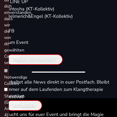
du
// LINE UP
dich
Sintosha
(KT-Kollektiv)
einverstanden,
Helmerich&Engel
(KT-Kollektiv)
dass
wir
//FB
die
von
zum Event
dir
gewählten
Cookies
ZURÜCK ZUR ÜBERSICHT
setzen.
Notwendige
Erhaltet alle News direkt in euer Postfach. Bleibt
Cookies
immer auf dem Laufenden zum Klangtherapie
Statistiken
Festival!
(Google
ABONNIEREN
Analytics
Bucht uns für euer Event und bringt die Magie
4)