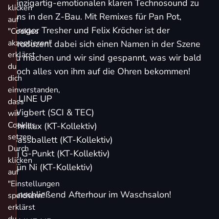
einzigartig-emotionalen klaren Technosound zu
klicken
uns in den Z-Bau. Mit Remixes für Pan Pot,
auf
Gregor Tresher und Felix Kröcher ist der
"Cookies
akzeptieren"
Produzent dabei sich einen Namen in der Szene
erklärst
zu machen und wir sind gespannt, was wir bald
du
noch alles von ihm auf die Ohren bekommen!
dich
einverstanden,
// LINE UP
dass
Wigbert
(SCI & TEC)
wir
Cookies
Chrillux
(KT-Kollektiv)
setzen.
Bassballett
(KT-Kollektiv)
Durch
dj G-Punkt
(KT-Kollektiv)
klicken
Tün Ni
(KT-Kollektiv)
auf
"Einstellungen
Anschließend Afterhour im Waschsalon!
speichern"
erklärst