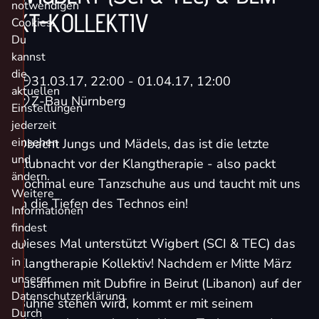
notwendigen
KT-KOLLEKTIV
Cookies.
Du
kannst
die
31.03.17, 22:00
- 01.04.17, 12:00
aktuellen
Z-Bau Nürnberg
Einstellungen
jederzeit
einsehen
Obacht Jungs und Mädels, das ist die letzte
und
Klubnacht vor der Klangtherapie - also packt
ändern.
nochmal eure Tanzschuhe aus und taucht mit uns
Weitere
in die Tiefen des Technos ein!
Informationen
findest
Dieses Mal unterstützt
Wigbert
(SCI & TEC) das
du
in
Klangtherapie Kollektiv! Nachdem er Mitte März
unserer
zusammen mit
Dubfire
in Beirut (Libanon) auf der
Datenschutzerklärung.
Bühne stehen wird, kommt er mit seinem
Durch