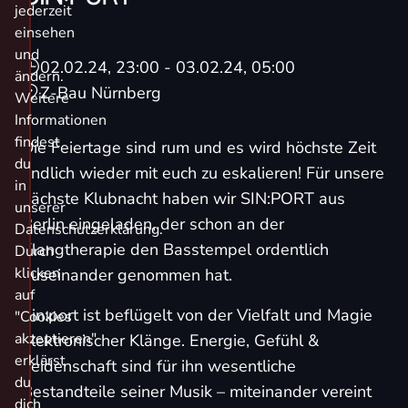
jederzeit
einsehen
und
02.02.24, 23:00
- 03.02.24, 05:00
ändern.
Z-Bau Nürnberg
Weitere
Informationen
findest
Die Feiertage sind rum und es wird höchste Zeit
du
endlich wieder mit euch zu eskalieren! Für unsere
in
nächste Klubnacht haben wir SIN:PORT aus
unserer
Berlin eingeladen, der schon an der
Datenschutzerklärung.
Klangtherapie den Basstempel ordentlich
Durch
klicken
auseinander genommen hat.
auf
Sin:port ist beflügelt von der Vielfalt und Magie
"Cookies
akzeptieren"
elektronischer Klänge. Energie, Gefühl &
erklärst
Leidenschaft sind für ihn wesentliche
du
Bestandteile seiner Musik – miteinander vereint
dich