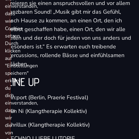
kreieren sie einen anspruchsvollen und vor allem
einverstanden,
tanzbaren Sound! „Musik gibt mir das Gefühl,
dass
nach Hause zu kommen, an einen Ort, den ich
wir
Cookies
selbst geschaffen habe, einen Ort, den wir alle
setzen.
teilen und der doch für jeden von uns anders und
Durch
besonders ist.“ Es erwarten euch treibende
klicken
Percussions, rollende Bässe und einfühlsamen
auf
Flächen.
"Einstellungen
speichern"
LINE UP
erklärst
du
dich
Sin:port (Berlin, Praerie Festival)
einverstanden,
dass
Tün Ni (Klangtherapie Kollektiv)
wir
Chrillux (Klangtherapie Kollektiv)
die
von
TECHNO I LIEBE I UTOPIE