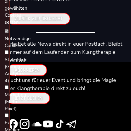
dir
gewählten
Cookies
ZURÜCK ZUR ÜBERSICHT
setzen.
Notwendige
Erhaltet alle News direkt in euer Postfach. Bleibt
Cookies
immer auf dem Laufenden zum Klangtherapie
Statistiken
Festival!
(Google
ABONNIEREN
Analytics
Bucht uns für euer Event und bringt die Magie
4)
der Klangtherapie direkt zu euch!
Marketing
JETZT BUCHEN
(Meta
Pixel)
Externe
Medien