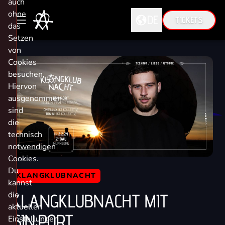
auch
ohne
DE
TICKETS
das
Setzen
von
DE
Cookies
EN
besuchen.
Hiervon
ausgenommen
sind
die
technisch
notwendigen
Cookies.
Du
KLANGKLUBNACHT
kannst
die
KLANGKLUBNACHT MIT
aktuellen
SIN:PORT
Einstellungen