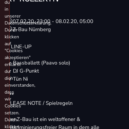
du
in
unserer
07.02.20, 23:00
- 08.02.20, 05:00
Datenschutzerklärung.
Z-Bau Nürnberg
Durch
klicken
auf
// LINE-UP
"Cookies
akzeptieren"
★
Bassballett
(Paavo solo)
erklärst
★
DJ G-Punkt
du
dich
★
Tün Ni
einverstanden,
dass
***
wir
PLEASE NOTE / Spielregeln
Cookies
setzen.
Der Z-Bau ist ein weltoffener &
Durch
klicken
diskriminierungsfreier Raum in dem alle