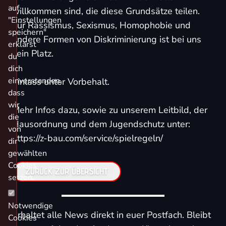
auf
willkommen sind, die diese Grundsätze teilen.
"Einstellungen
Für Rassismus, Sexismus, Homophobie und
speichern"
andere Formen von Diskriminierung ist bei uns
erklärst
kein Platz.
du
dich
einverstanden,
Einlass unter Vorbehalt.
dass
wir
Mehr Infos dazu, sowie zu unserem Leitbild, der
die
Hausordnung und dem Jugendschutz unter:
von
https://z-bau.com/service/spielregeln/
dir
gewählten
Cookies
ZURÜCK ZUR ÜBERSICHT
setzen.
Notwendige
Erhaltet alle News direkt in euer Postfach. Bleibt
Cookies