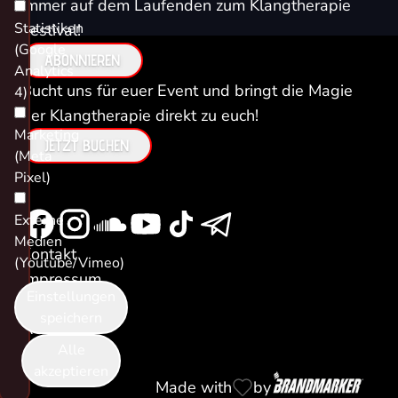
immer auf dem Laufenden zum Klangtherapie
Statistiken
Festival!
(Google
ABONNIEREN
Analytics
Bucht uns für euer Event und bringt die Magie
4)
der Klangtherapie direkt zu euch!
Marketing
JETZT BUCHEN
(Meta
Pixel)
Externe
Medien
Kontakt
(Youtube/Vimeo)
Impressum
Einstellungen
Datenschutz
speichern
AGB
Alle
Cookies
akzeptieren
Made with
by