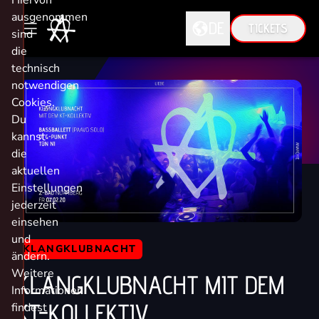
Hiervon
ausgenommen
DE
TICKETS
sind
die
technisch
DE
notwendigen
Cookies.
EN
Du
kannst
die
aktuellen
Einstellungen
jederzeit
einsehen
und
KLANGKLUBNACHT
ändern.
Weitere
KLANGKLUBNACHT MIT DEM
Informationen
KT-KOLLEKTIV
findest