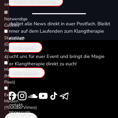
ZURÜCK ZUR ÜBERSICHT
setzen.
Notwendige
Erhaltet alle News direkt in euer Postfach. Bleibt
Cookies
immer auf dem Laufenden zum Klangtherapie
Statistiken
Festival!
(Google
ABONNIEREN
Analytics
Bucht uns für euer Event und bringt die Magie
4)
der Klangtherapie direkt zu euch!
Marketing
JETZT BUCHEN
(Meta
Pixel)
Externe
Medien
Kontakt
(Youtube/Vimeo)
Impressum
Einstellungen