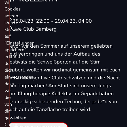
wir
Cookies
setzen.
28.04.23, 22:00
- 29.04.23, 04:00
Durch
Live Club Bamberg
klicken
auf
"Einstellungen
Bevor wir den Sommer auf unserem geliebten
speichern"
Feld verbringen und uns der Aufbau des
erklärst
Festivals die Schweißperlen auf die Stirn
du
zaubert, wollen wir nochmal gemeinsam mit euch
dich
einverstanden,
im Bamberger Live Club schwitzen und die Nacht
dass
zum Tag machen! Am Start sind unsere Jungs
wir
vom Klangtherapie Kollektiv. Im Gepäck haben
die
sie dreckig-schiebenden Techno, der jede*n von
von
euch auf die Tanzfläche treiben wird.
dir
gewählten
Cookies