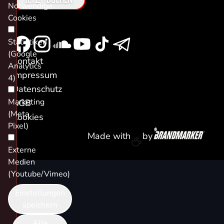
Notwendige
Cookies
Statistiken
(Google
Kontakt
Analytics
Impressum
4)
Datenschutz
Marketing
AGB
(Meta
Cookies
Pixel)
Made with
by
Externe
Medien
(Youtube/Vimeo)
Einstellungen
speichern
Alle