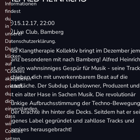
Informationen
findest
du
15.12.17, 22:00
in
Live Club, Bamberg
unserer
Datenschutzerklärung.
Durch
Das Klangtherapie Kollektiv bringt im Dezember je
klicken
ganz besonderen mit nach Bamberg! Alfred Heinric
auf
hat ein wahnsinniges Gespür für Musik - seine Trac
"Cookies
schieben dich mit unverkennbarem Beat auf die
akzeptieren"
Tanzfläche. Der Subdup Labelowner, Produzent und
erklärst
du
ist ein alter Hase in Sachen Musik. Die revolutionär
dich
punkige Aufbruchsstimmung der Techno-Bewegung
einverstanden,
90er brachte ihn hinter die Decks. Seitdem hat er se
dass
eigenes Label gegründet und zahllose Tracks und
wir
Remixes herausgebracht!
Cookies
setzen.