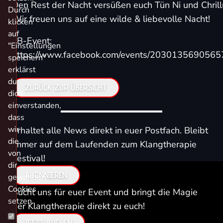
Den Rest der Nacht versüßen euch
Tün Ni
und
Chril
Durch
Wir freuen uns auf eine wilde & liebevolle Nacht!
klicken
auf
FB-Event:
"Einstellungen
https://www.facebook.com/events/2030135690565
speichern"
erklärst
du
ZURÜCK ZUR ÜBERSICHT
dich
einverstanden,
dass
wir
Erhaltet alle News direkt in euer Postfach. Bleibt
die
immer auf dem Laufenden zum Klangtherapie
von
Festival!
dir
ABONNIEREN
gewählten
Cookies
Bucht uns für euer Event und bringt die Magie
setzen.
der Klangtherapie direkt zu euch!
JETZT BUCHEN